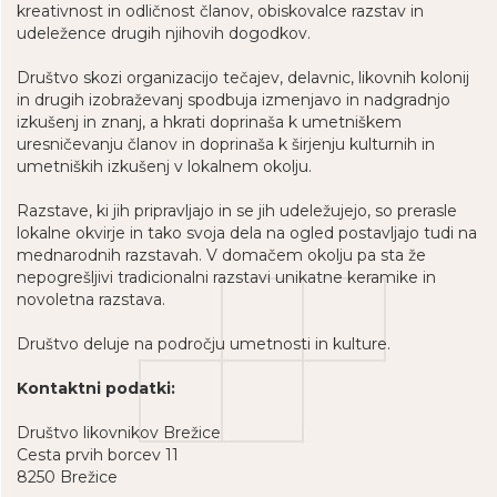
kreativnost in odličnost članov, obiskovalce razstav in
udeležence drugih njihovih dogodkov.
Društvo skozi organizacijo tečajev, delavnic, likovnih kolonij
in drugih izobraževanj spodbuja izmenjavo in nadgradnjo
izkušenj in znanj, a hkrati doprinaša k umetniškem
uresničevanju članov in doprinaša k širjenju kulturnih in
umetniških izkušenj v lokalnem okolju.
Razstave, ki jih pripravljajo in se jih udeležujejo, so prerasle
lokalne okvirje in tako svoja dela na ogled postavljajo tudi na
mednarodnih razstavah. V domačem okolju pa sta že
nepogrešljivi tradicionalni razstavi unikatne keramike in
novoletna razstava.
Društvo deluje na področju umetnosti in kulture.
Kontaktni podatki:
Društvo likovnikov Brežice
Cesta prvih borcev 11
8250 Brežice