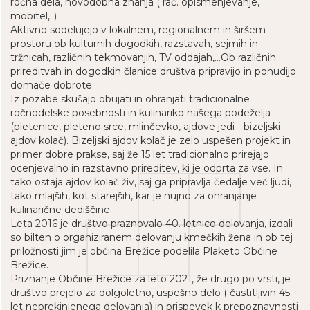
ročna dela, novodobna znanja ( rač. opismenjevanje,
mobitel,..)
Aktivno sodelujejo v lokalnem, regionalnem in širšem
prostoru ob kulturnih dogodkih, razstavah, sejmih in
tržnicah, različnih tekmovanjih, TV oddajah,...Ob različnih
prireditvah in dogodkih članice društva pripravijo in ponudijo
domače dobrote.
Iz pozabe skušajo obujati in ohranjati tradicionalne
ročnodelske posebnosti in kulinariko našega podeželja
(pletenice, pleteno srce, mlinčevko, ajdove jedi - bizeljski
ajdov kolač). Bizeljski ajdov kolač je zelo uspešen projekt in
primer dobre prakse, saj že 15 let tradicionalno prirejajo
ocenjevalno in razstavno prireditev, ki je odprta za vse. In
tako ostaja ajdov kolač živ, saj ga pripravlja čedalje več ljudi,
tako mlajših, kot starejših, kar je nujno za ohranjanje
kulinarične dediščine.
Leta 2016 je društvo praznovalo 40. letnico delovanja, izdali
so bilten o organiziranem delovanju kmečkih žena in ob tej
priložnosti jim je občina Brežice podelila Plaketo Občine
Brežice.
Priznanje Občine Brežice za leto 2021, že drugo po vrsti, je
društvo prejelo za dolgoletno, uspešno delo ( častitljivih 45
let neprekinjenega delovanja) in prispevek k prepoznavnosti