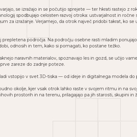
varjajo, se izražajo in se počutijo sprejete — ter hkrati rastejo z r
nologij spodbujajo celosten razvoj otroka: ustvarjalnost in ročne
m za izražanje. Verjamejo, da otrok največ pridobi takrat, ko se u
j prepletena področja. Na področju osebne rasti mladim ponujajo
dobi, odnosih in tem, kako si pomagati, ko postane težko.
aknejo naravnih materialov, spoznavajo les in gozd, se učijo var
d prve zareze do zadnje poteze.
di vstopijo v svet 3D-tiska — od ideje in digitalnega modela do p
budno okolje, kjer vsak otrok lahko raste v svojem ritmu in na svo
jihovih prostorih in na terenu, prilagajajo pa jih starosti, skupini in 