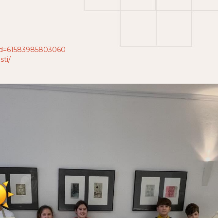
?id=61583985803060
ti/