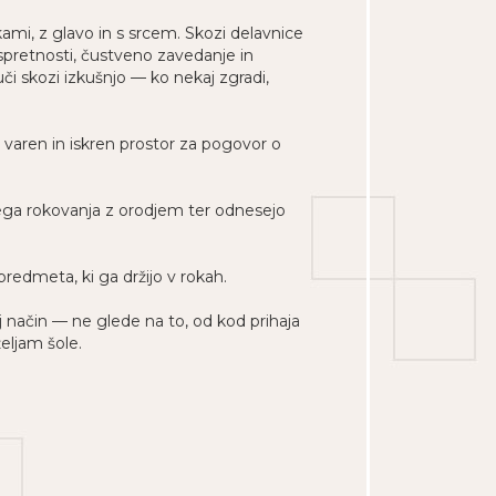
okami, z glavo in s srcem. Skozi delavnice
 spretnosti, čustveno zavedanje in
či skozi izkušnjo — ko nekaj zgradi,
 varen in iskren prostor za pogovor o
nega rokovanja z orodjem ter odnesejo
redmeta, ki ga držijo v rokah.
j način — ne glede na to, od kod prihaja
željam šole.