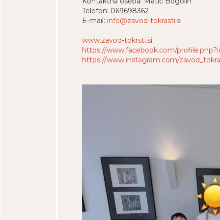
Kontaktna oseba: Matic Bogolin
Telefon: 069698362
E-mail:
info@zavod-tokrasti.si
www.zavod-tokrsti.si
https://www.facebook.com/profile.php
https://www.instagram.com/zavod_tokras