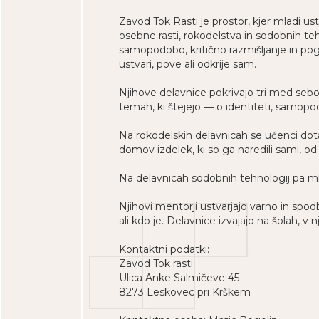
Zavod Tok Rasti je prostor, kjer mladi ust
osebne rasti, rokodelstva in sodobnih teh
samopodobo, kritično razmišljanje in pogu
ustvari, pove ali odkrije sam.
Njihove delavnice pokrivajo tri med sebo
temah, ki štejejo — o identiteti, samopo
Na rokodelskih delavnicah se učenci dot
domov izdelek, ki so ga naredili sami, o
Na delavnicah sodobnih tehnologij pa mla
Njihovi mentorji ustvarjajo varno in spod
ali kdo je. Delavnice izvajajo na šolah, v n
Kontaktni podatki:
Zavod Tok rasti
Ulica Anke Salmičeve 45
8273 Leskovec pri Krškem