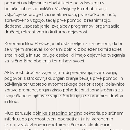
pomeni nadaljevanje rehabilitacije po zdravljenju v
bolnišnicah in zdravilišču. Vseživljenjska rehabilitacija
vključuje še druge fizične aktivnosti, psihološko pomoč,
zdravstveno vzgojo, tečaj prve pomoči z reanimacijo,
dodatno usposabljanje izvajalcev programov, organizacijo
druženj, rekreativno in kulturno dejavnost.
Koronarni klub Brežice je bil ustanovljen z namenom, da bi
se v njem srečevali koronarni bolniki z bolezenskimi zapleti
srca in ožilja in tudi druge osebe, ki imajo dejavnike tveganja
za srčno-žilna obolenja ter njihovi svojci.
Aktivnosti društva zajemajo tudi predavanja, svetovanja,
pogovori s strokovnjaki, organiziranje tečaja prve pomoči in
oživljanja ter uporabo avtomatskega defibrilatorja, delavnice
zdrave prehrane, organizirajo pohode, družabna srečanja za
svoje člane in njihove svojce. Sodelujejo s sorodnimi društvi
in klubi.
Klub združuje bolnike s stabilno angino pektoris, po srčnem
infarktu, po premostitveni operaciji ali širitvi koronarnih
arterij, z vstavljenimi umetnimi srčnimi zaklopkami in