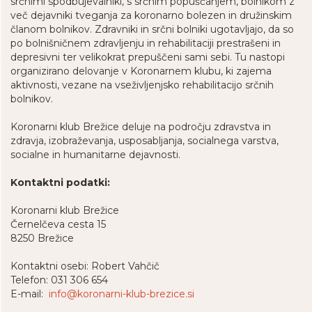
srčnimi spodbujevalniki, s srčnim popuščanjem, bolnikom z
več dejavniki tveganja za koronarno bolezen in družinskim
članom bolnikov. Zdravniki in srčni bolniki ugotavljajo, da so
po bolnišničnem zdravljenju in rehabilitaciji prestrašeni in
depresivni ter velikokrat prepuščeni sami sebi. Tu nastopi
organizirano delovanje v Koronarnem klubu, ki zajema
aktivnosti, vezane na vseživljenjsko rehabilitacijo srčnih
bolnikov.
Koronarni klub Brežice deluje na področju zdravstva in
zdravja, izobraževanja, usposabljanja, socialnega varstva,
socialne in humanitarne dejavnosti.
Kontaktni podatki:
Koronarni klub Brežice
Černelčeva cesta 15
8250 Brežice
Kontaktni osebi: Robert Vahčič
Telefon: 031 306 654
E-mail:
info@koronarni-klub-brezice.si