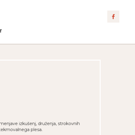
T
zmenjave izkušenj, druženja, strokovnih
n tekmovalnega plesa.