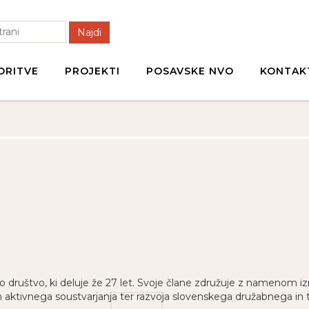
Najdi
ORITVE
PROJEKTI
POSAVSKE NVO
KONTAK
o društvo, ki deluje že 27 let. Svoje člane združuje z namenom i
in aktivnega soustvarjanja ter razvoja slovenskega družabnega i