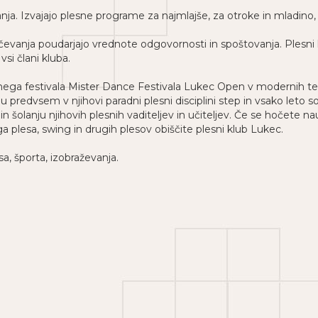
anja. Izvajajo plesne programe za najmlajše, za otroke in mladin
oučevanja poudarjajo vrednote odgovornosti in spoštovanja. Plesni
vsi člani kluba.
ga festivala Mister Dance Festivala Lukec Open v modernih tekm
edvsem v njihovi paradni plesni disciplini step in vsako leto so 
šolanju njihovih plesnih vaditeljev in učiteljev. Če se hočete na
ga plesa, swing in drugih plesov obiščite plesni klub Lukec.
a, športa, izobraževanja.