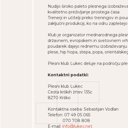
Nudijo široko paleto plesnega izobražev
kvalitetno preživljanje prostega časa.
Trenerji in učitelji preko treningov in p
zaključni produkciji, ko na odru zaplešejo 
Klub je organizator mednarodnega plesne
državnem, evropskem in svetovnem vrhu pr
poudarek dajejo rednemu izobraževanju in 
plese, hip hopa, stepa, popa, orientalske
Plesni klub Lukec deluje na področju ples
Kontaktni podatki:
Plesni klub Lukec
Cesta krških žrtev 135c
8270 Krško
Kontaktna oseba: Sebastijan Vodlan
Telefon: 07 49 05 065
070 708 808
E-mail:
info@lukec.net