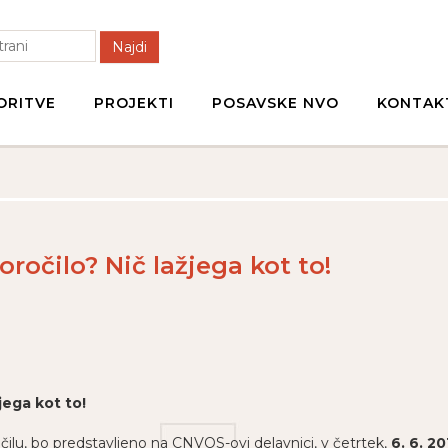
Najdi
ORITVE
PROJEKTI
POSAVSKE NVO
KONTAK
ročilo? Nič lažjega kot to!
jega kot to!
ilu, bo predstavljeno na CNVOS-ovi delavnici, v četrtek,
6. 6. 2