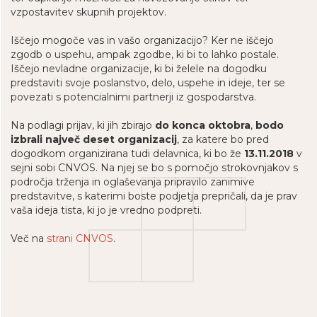
vzpostavitev skupnih projektov.
Iščejo mogoče vas in vašo organizacijo? Ker ne iščejo
zgodb o uspehu, ampak zgodbe, ki bi to lahko postale.
Iščejo nevladne organizacije, ki bi želele na dogodku
predstaviti svoje poslanstvo, delo, uspehe in ideje, ter se
povezati s potencialnimi partnerji iz gospodarstva.
Na podlagi prijav, ki jih zbirajo
do konca oktobra
,
bodo
izbrali največ deset organizacij
, za katere bo pred
dogodkom organizirana tudi delavnica, ki bo že
13.11.2018
v
sejni sobi CNVOS. Na njej se bo s pomočjo strokovnjakov s
področja trženja in oglaševanja pripravilo zanimive
predstavitve, s katerimi boste podjetja prepričali, da je prav
vaša ideja tista, ki jo je vredno podpreti.
Več na
strani CNVOS
.