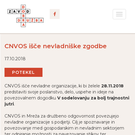
Toggle
navigat
CNVOS išče nevladniške zgodbe
17.10.2018
POTEKEL
CNVOS išče nevladne organizacije, ki bi želele
28.11.2018
predstaviti svoje poslanstvo, delo, uspehe in ideje na
povezovalnem dogodku
V sodelovanju za bolj trajnostni
jutri
.
CNVOS in Mreža za družbeno odgovornost povezujejo
nevladne organizacije s podjetji. Cilj je spoznavanje in
povezovanje med gospodarskim in nevladnim sektorjem
ter odpiranje možnosti za navezovanje stikov ter