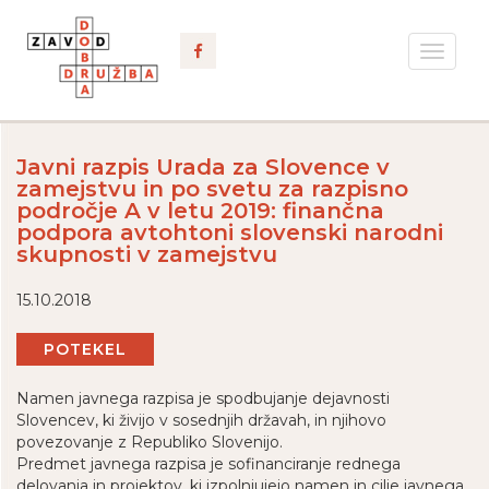
Toggle
navigat
Javni razpis Urada za Slovence v
zamejstvu in po svetu za razpisno
področje A v letu 2019: finančna
podpora avtohtoni slovenski narodni
skupnosti v zamejstvu
15.10.2018
POTEKEL
Namen javnega razpisa je spodbujanje dejavnosti
Slovencev, ki živijo v sosednjih državah, in njihovo
povezovanje z Republiko Slovenijo.
Predmet javnega razpisa je sofinanciranje rednega
delovanja in projektov, ki izpolnjujejo namen in cilje javnega