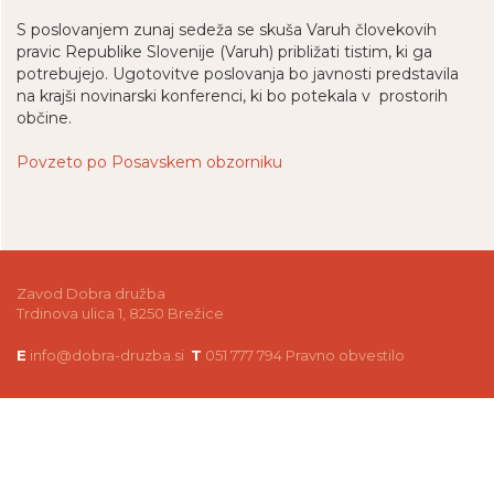
S poslovanjem zunaj sedeža se skuša Varuh človekovih
pravic Republike Slovenije (Varuh) približati tistim, ki ga
potrebujejo. Ugotovitve poslovanja bo javnosti predstavila
na krajši novinarski konferenci, ki bo potekala v prostorih
občine.
Povzeto po Posavskem obzorniku
Zavod Dobra družba
Trdinova ulica 1, 8250 Brežice
E
info@dobra-druzba.si
T
051 777 794
Pravno obvestilo