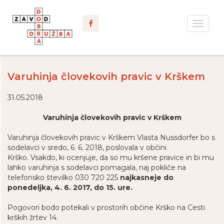
Toggle
navigat
Varuhinja človekovih pravic v Krškem
31.05.2018
Varuhinja človekovih pravic v Krškem
Varuhinja človekovih pravic v Krškem Vlasta Nussdorfer bo s
sodelavci v sredo, 6. 6. 2018, poslovala v občini
Krško. Vsakdo, ki ocenjuje, da so mu kršene pravice in bi mu
lahko varuhinja s sodelavci pomagala, naj pokliče na
telefonsko številko 030 720 225
najkasneje do
ponedeljka, 4. 6. 2017, do 15. ure.
Pogovori bodo potekali v prostorih občine Krško na Cesti
krških žrtev 14.