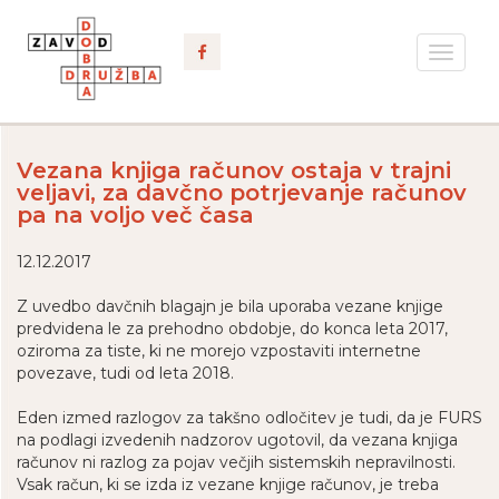
Toggle
navigat
Vezana knjiga računov ostaja v trajni
veljavi, za davčno potrjevanje računov
pa na voljo več časa
12.12.2017
Z uvedbo davčnih blagajn je bila uporaba vezane knjige
predvidena le za prehodno obdobje, do konca leta 2017,
oziroma za tiste, ki ne morejo vzpostaviti internetne
povezave, tudi od leta 2018.
Eden izmed razlogov za takšno odločitev je tudi, da je FURS
na podlagi izvedenih nadzorov ugotovil, da vezana knjiga
računov ni razlog za pojav večjih sistemskih nepravilnosti.
Vsak račun, ki se izda iz vezane knjige računov, je treba