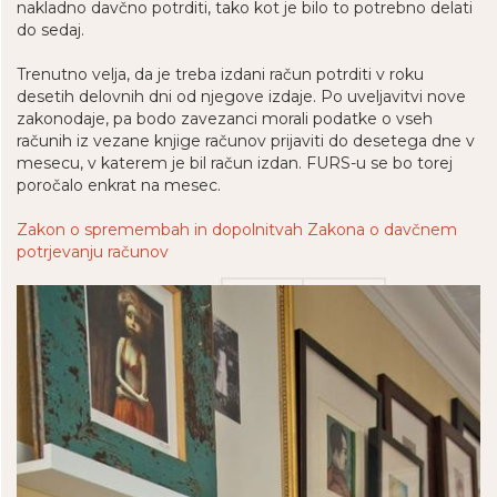
nakladno davčno potrditi, tako kot je bilo to potrebno delati
do sedaj.
Trenutno velja, da je treba izdani račun potrditi v roku
desetih delovnih dni od njegove izdaje. Po uveljavitvi nove
zakonodaje, pa bodo zavezanci morali podatke o vseh
računih iz vezane knjige računov prijaviti do desetega dne v
mesecu, v katerem je bil račun izdan. FURS-u se bo torej
poročalo enkrat na mesec.
Zakon o spremembah in dopolnitvah Zakona o davčnem
potrjevanju računov