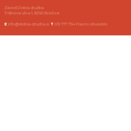
Zavod Dobra družba
Trdinova ulica 1, 8250 Brežice
E
info@dobra-druzba.si
T
051 777 794
Pravno obvestilo