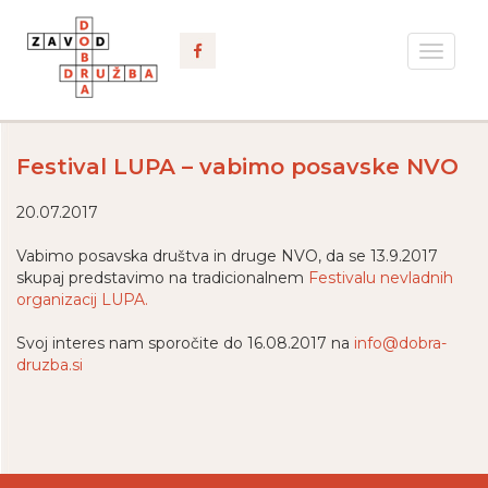
Toggle
navigat
Festival LUPA – vabimo posavske NVO
20.07.2017
Vabimo posavska društva in druge NVO, da se 13.9.2017
skupaj predstavimo na tradicionalnem
Festivalu nevladnih
organizacij LUPA.
Svoj interes nam sporočite do 16.08.2017 na
info@dobra-
druzba.si