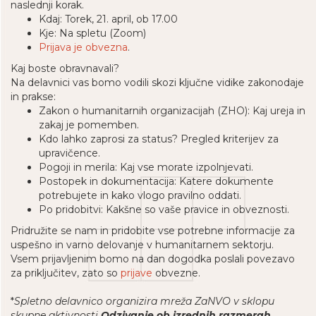
naslednji korak.
Kdaj: Torek, 21. april, ob 17.00
Kje: Na spletu (Zoom)
Prijava je obvezna
.
Kaj boste obravnavali?
Na delavnici vas bomo vodili skozi ključne vidike zakonodaje
in prakse:
Zakon o humanitarnih organizacijah (ZHO): Kaj ureja in
zakaj je pomemben.
Kdo lahko zaprosi za status? Pregled kriterijev za
upravičence.
Pogoji in merila: Kaj vse morate izpolnjevati.
Postopek in dokumentacija: Katere dokumente
potrebujete in kako vlogo pravilno oddati.
Po pridobitvi: Kakšne so vaše pravice in obveznosti.
Pridružite se nam in pridobite vse potrebne informacije za
uspešno in varno delovanje v humanitarnem sektorju.
Vsem prijavljenim bomo na dan dogodka poslali povezavo
za priključitev, zato so
prijave
obvezne.
*
Spletno delavnico organizira mreža ZaNVO v sklopu
skupne aktivnosti
Odzivanje ob izrednih razmerah
.