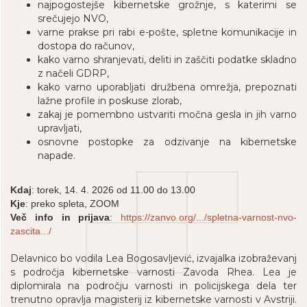
najpogostejše kibernetske grožnje, s katerimi se
srečujejo NVO,
varne prakse pri rabi e-pošte, spletne komunikacije in
dostopa do računov,
kako varno shranjevati, deliti in zaščiti podatke skladno
z načeli GDRP,
kako varno uporabljati družbena omrežja, prepoznati
lažne profile in poskuse zlorab,
zakaj je pomembno ustvariti močna gesla in jih varno
upravljati,
osnovne postopke za odzivanje na kibernetske
napade.
Kdaj
: torek, 14. 4. 2026 od 11.00 do 13.00
Kje
: preko spleta, ZOOM
Več info in prijava
:
https://zanvo.org/.../spletna-varnost-nvo-
zascita.../
Delavnico bo vodila Lea Bogosavljević, izvajalka izobraževanj
s področja kibernetske varnosti Zavoda Rhea. Lea je
diplomirala na področju varnosti in policijskega dela ter
trenutno opravlja magisterij iz kibernetske varnosti v Avstriji.