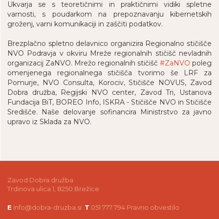
Ukvarja se s teoretičnimi in praktičnimi vidiki spletne
varnosti, s poudarkom na prepoznavanju kibernetskih
groženj, varni komunikaciji in zaščiti podatkov.
Brezplačno spletno delavnico organizira Regionalno stičišče
NVO Podravja v okviru Mreže regionalnih stičišč nevladnih
organizacij ZaNVO. Mrežo regionalnih stičišč
#ZaNVO
poleg
omenjenega regionalnega stičišča tvorimo še LRF za
Pomurje, NVO Consulta, Korociv, Stičišče NOVUS, Zavod
Dobra družba, Regijski NVO center, Zavod Tri, Ustanova
Fundacija BiT, BOREO Info, ISKRA - Stičišče NVO in Stičišče
Središče. Naše delovanje sofinancira Ministrstvo za javno
upravo iz Sklada za NVO.
Zavod Dobra družba
Trdinova ulica 1, 8250 Brežice
E
info@dobra-druzba.si
T
051 777 794
Pravno obvestilo