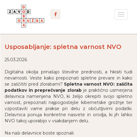
Toggle
navigat
Usposabljanje: spletna varnost NVO
25.03.2026
Digitalna okolja prinašajo številne prednosti, a hkrati tudi
nevarnosti. Veste kako prepoznati spletne prevare in kako
se zaščititi pred zlorabami?
Spletna varnost NVO: zaščita
podatkov in preprečvanje zlorab
je praktično usmerjena
delavnica namenjena NVO, ki želijo okrepiti svojo spletno
varnost, prepoznati najpogostejše kibernetske grožnje ter
vzpostaviti varne prakse pri delu z občutljivimi podatki.
Delavnica ponuja konkretne nasvete in orodja, ki jih lahko
NVO takoj uporabijo v vsakdanjem delu.
Na naši delavnice boste spoznali: