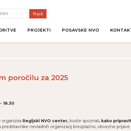
Najdi
ORITVE
PROJEKTI
POSAVSKE NVO
KONTAK
em poročilu za 2025
- 18.30
 organizira
Regijski NVO center,
boste spoznali
, kako pripravi
za predstavnike nevladnih organizacij brezplačno, obvezne prijav