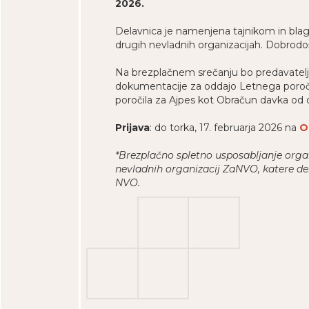
2026.
Delavnica je namenjena tajnikom in blag
drugih nevladnih organizacijah. Dobrodoš
Na brezplačnem srečanju bo predavateljica
dokumentacije za oddajo Letnega poročila
poročila za Ajpes kot Obračun davka od 
Prijava
: do torka, 17. februarja 2026 na
O
*Brezplačno spletno usposabljanje organ
nevladnih organizacij ZaNVO, katere del 
NVO.