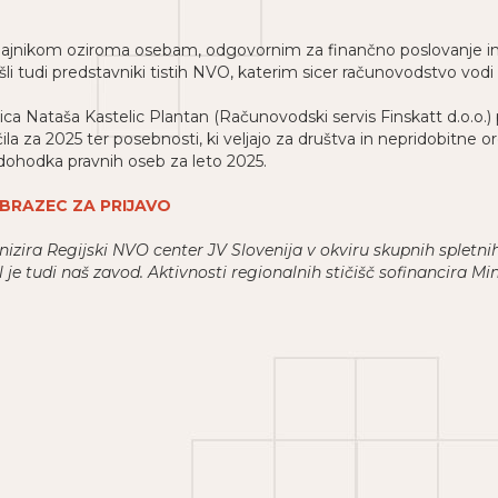
ajnikom oziroma osebam, odgovornim za finančno poslovanje in v
li tudi predstavniki tistih NVO, katerim sicer računovodstvo vodi 
 Nataša Kastelic Plantan (Računovodski servis Finskatt d.o.o.) pr
 za 2025 ter posebnosti, ki veljajo za društva in nepridobitne org
dohodka pravnih oseb za leto 2025.
BRAZEC ZA PRIJAVO
izira Regijski NVO center JV Slovenija v okviru skupnih spletnih
je tudi naš zavod. Aktivnosti regionalnih stičišč sofinancira Mi