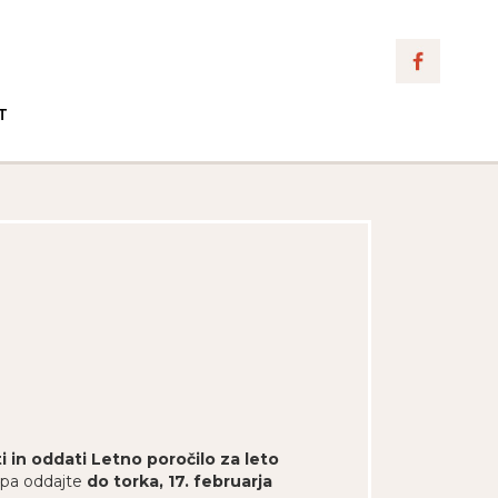
T
ti in oddati Letno poročilo za leto
e pa oddajte
do torka, 17. februarja