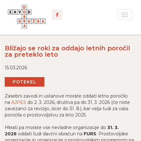
Toggle
navigat
Bližajo se roki za oddajo letnih poročil
za preteklo leto
15.03.2026
POTEKEL
Zasebni zavodi in ustanove morate oddati letno poročilo
na
AJPES
do 2. 3. 2026, društva pa do 31. 3. 2026 (če niste
zavezanci za revizijo, sicer do 31. 8.), kar velja tudi za vaša
poročila o prostovoljstvu za leto 2025.
Hkrati pa morate vse nevladne organizacije do
31. 3.
2026
oddati tudi davčni obračun na
FURS
. Prostovoljske
organizacije in organizacije s prostovoljskim programom pa