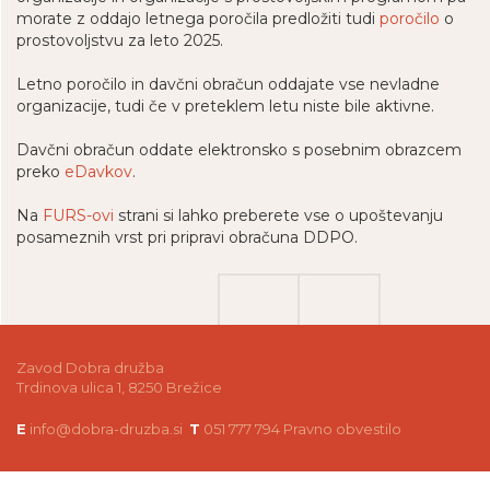
morate z oddajo letnega poročila predložiti tudi
poročilo
o
prostovoljstvu za leto 2025.
Letno poročilo in davčni obračun oddajate vse nevladne
organizacije, tudi če v preteklem letu niste bile aktivne.
Davčni obračun oddate elektronsko s posebnim obrazcem
preko
eDavkov
.
Na
FURS-ovi
strani si lahko preberete vse o upoštevanju
posameznih vrst pri pripravi obračuna DDPO.
Zavod Dobra družba
Trdinova ulica 1, 8250 Brežice
E
info@dobra-druzba.si
T
051 777 794
Pravno obvestilo