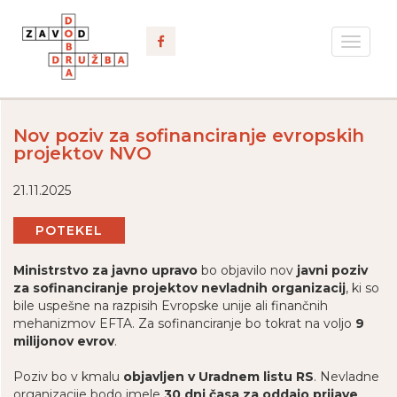
Toggle
navigat
Nov poziv za sofinanciranje evropskih
projektov NVO
21.11.2025
POTEKEL
Ministrstvo za javno upravo
bo objavilo nov
javni poziv
za sofinanciranje projektov nevladnih organizacij
, ki so
bile uspešne na razpisih Evropske unije ali finančnih
mehanizmov EFTA. Za sofinanciranje bo tokrat na voljo
9
milijonov evrov
.
Poziv bo v kmalu
objavljen v Uradnem listu RS
. Nevladne
organizacije bodo imele
30 dni časa za oddajo prijave
,