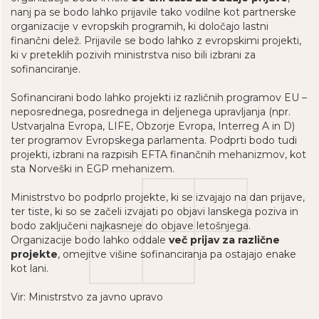
nanj pa se bodo lahko prijavile tako vodilne kot partnerske
organizacije v evropskih programih, ki določajo lastni
finančni delež. Prijavile se bodo lahko z evropskimi projekti,
ki v preteklih pozivih ministrstva niso bili izbrani za
sofinanciranje.
Sofinancirani bodo lahko projekti iz različnih programov EU –
neposrednega, posrednega in deljenega upravljanja (npr.
Ustvarjalna Evropa, LIFE, Obzorje Evropa, Interreg A in D)
ter programov Evropskega parlamenta. Podprti bodo tudi
projekti, izbrani na razpisih EFTA finančnih mehanizmov, kot
sta Norveški in EGP mehanizem.
Ministrstvo bo podprlo projekte, ki se izvajajo na dan prijave,
ter tiste, ki so se začeli izvajati po objavi lanskega poziva in
bodo zaključeni najkasneje do objave letošnjega.
Organizacije bodo lahko oddale
več prijav za različne
projekte
, omejitve višine sofinanciranja pa ostajajo enake
kot lani.
Vir: Ministrstvo za javno upravo