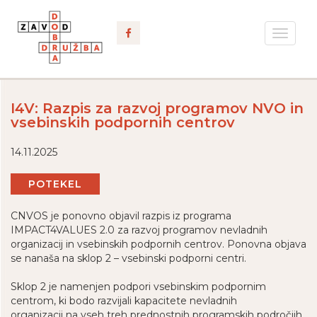
Toggle
navigat
I4V: Razpis za razvoj programov NVO in
vsebinskih podpornih centrov
14.11.2025
POTEKEL
CNVOS je ponovno objavil razpis iz programa
IMPACT4VALUES 2.0 za razvoj programov nevladnih
organizacij in vsebinskih podpornih centrov. Ponovna objava
se nanaša na sklop 2 – vsebinski podporni centri.
Sklop 2 je namenjen podpori vsebinskim podpornim
centrom, ki bodo razvijali kapacitete nevladnih
organizacij na vseh treh prednostnih programskih področjih