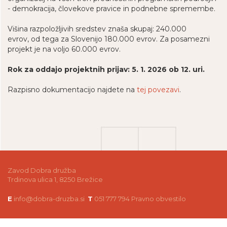
- demokracija, človekove pravice in podnebne spremembe.
Višina razpoložljivih sredstev znaša skupaj: 240.000
evrov, od tega za Slovenijo 180.000 evrov. Za posamezni
projekt je na voljo 60.000 evrov.
Rok za oddajo projektnih prijav: 5. 1. 2026 ob 12. uri.
Razpisno dokumentacijo najdete na
tej povezavi
.
Zavod Dobra družba
Trdinova ulica 1, 8250 Brežice
E
info@dobra-druzba.si
T
051 777 794
Pravno obvestilo