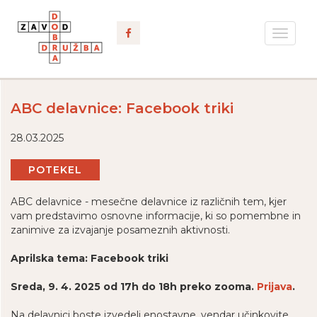
Toggle
navigat
ABC delavnice: Facebook triki
28.03.2025
POTEKEL
ABC delavnice - mesečne delavnice iz različnih tem, kjer
vam predstavimo osnovne informacije, ki so pomembne in
zanimive za izvajanje posameznih aktivnosti.
Aprilska tema: Facebook triki
Sreda, 9. 4. 2025 od 17h do 18h preko zooma.
Prijava
.
Na delavnici boste izvedeli enostavne, vendar učinkovite