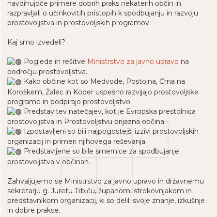
navdihujoče primere dobrih praks nekaterih občin in
razpravljali o učinkovitih pristopih k spodbujanju in razvoju
prostovoljstva in prostovoljskih programov.
Kaj smo izvedeli?
Poglede in rešitve
Ministrstvo za javno upravo
na
področju prostovoljstva.
Kako občine kot so Medvode, Postojna, Črna na
Koroškem, Žalec in Koper uspešno razvijajo prostovoljske
programe in podpirajo prostovoljstvo.
Predstavitev natečajev, kot je Evropska prestolnica
prostovoljstva in Prostovoljstvu prijazna občina.
Izpostavljeni so bili najpogostejši izzivi prostovoljskih
organizacij in primeri njihovega reševanja.
Predstavljene so bile smernice za spodbujanje
prostovoljstva v občinah.
Zahvaljujemo se Ministrstvo za javno upravo in državnemu
sekretarju g. Juretu Trbiču, županom, strokovnjakom in
predstavnikom organizacij, ki so delili svoje znanje, izkušnje
in dobre prakse.