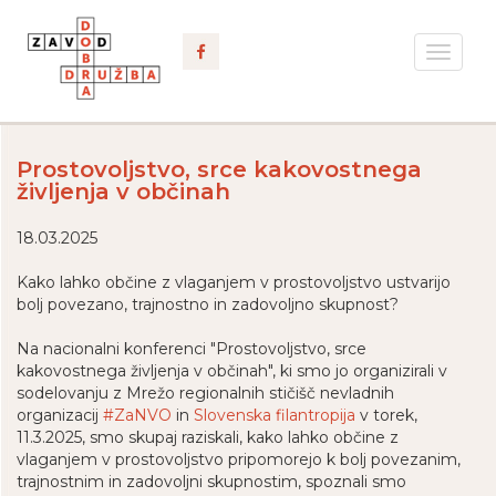
Toggle
navigat
Prostovoljstvo, srce kakovostnega
življenja v občinah
18.03.2025
Kako lahko občine z vlaganjem v prostovoljstvo ustvarijo
bolj povezano, trajnostno in zadovoljno skupnost?
Na nacionalni konferenci "Prostovoljstvo, srce
kakovostnega življenja v občinah", ki smo jo organizirali v
sodelovanju z Mrežo regionalnih stičišč nevladnih
organizacij
#ZaNVO
in
Slovenska filantropija
v torek,
11.3.2025
, smo skupaj raziskali, kako lahko občine z
vlaganjem v prostovoljstvo pripomorejo k bolj povezanim,
trajnostnim in zadovoljni skupnostim, spoznali smo