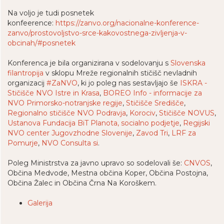
Na voljo je tudi posnetek
konfeerence:
https://zanvo.org/nacionalne-konference-
zanvo/prostovoljstvo-srce-kakovostnega-zivljenja-v-
obcinah/#posnetek
Konferenca je bila organizirana v sodelovanju s
Slovenska
filantropija
v sklopu Mreže regionalnih stičišč nevladnih
organizacij
#ZaNVO
, ki jo poleg nas sestavljajo še
ISKRA -
Stičišče NVO Istre in Krasa
,
BOREO Info - informacije za
NVO Primorsko-notranjske regije
,
Stičišče Središče
,
Regionalno stičišče NVO Podravja
,
Korociv
,
Stičišče NOVUS
,
Ustanova Fundacija BiT Planota, socialno podjetje
,
Regijski
NVO center Jugovzhodne Slovenije
,
Zavod Tri
,
LRF za
Pomurje
,
NVO Consulta si
.
Poleg Ministrstva za javno upravo so sodelovali še:
CNVOS
,
Občina Medvode, Mestna občina Koper, Občina Postojna,
Občina Žalec in Občina Črna Na Koroškem.
Galerija