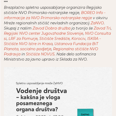
***
Brezplačno spletno usposabljanje organizira Regijsko
stičišče NVO Primorsko-notranjske regije,
BOREO Info -
informacije za NVO Primorsko-notranjske regije
v okviru
Mreže regionalnih stičišč nevladnih organizacij
ZaNVO
.
Skupaj z našim
Zavod Dobra družba
jo tvorijo še
Zavod Tri
,
Regijski NVO center Jugovzhodne Slovenije
,
NVO Consulta
si
,
LRF za Pomurje
,
Stičišče Središče
,
Korociv
,
ISKRA -
Stičišče NVO Istre in Krasa
,
Ustanova Fundacija BiT
Planota, socialno podjetje
,
Regionalno stičišče NVO
Podravja
in
Stičišče NOVUS
. Naše delo sofinancira
Ministrstvo za javno upravo iz Sklada za NVO.