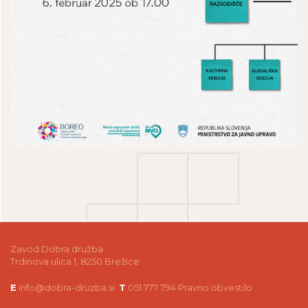
Zavod Dobra družba
Trdinova ulica 1, 8250 Brežice
E
info@dobra-druzba.si
T
051 777 794
Pravno obvestilo