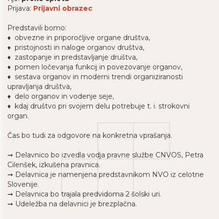
Prijava:
Prijavni obrazec
Predstavili bomo:
♦ obvezne in priporočljive organe društva,
♦ pristojnosti in naloge organov društva,
♦ zastopanje in predstavljanje društva,
♦ pomen ločevanja funkcij in povezovanje organov,
♦ sestava organov in moderni trendi organiziranosti
upravljanja društva,
♦ delo organov in vodenje seje,
♦ kdaj društvo pri svojem delu potrebuje t. i. strokovni
organ.
Čas bo tudi za odgovore na konkretna vprašanja.
➞ Delavnico bo izvedla vodja pravne službe CNVOS, Petra
Cilenšek, izkušena pravnica.
➞ Delavnica je namenjena predstavnikom NVO iz celotne
Slovenije.
➞ Delavnica bo trajala predvidoma 2 šolski uri.
➞ Udeležba na delavnici je brezplačna.