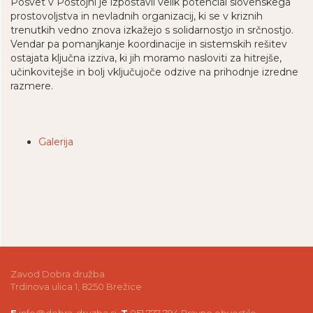
Posvet v Postojni je izpostavil velik potencial slovenskega
prostovoljstva in nevladnih organizacij, ki se v kriznih
trenutkih vedno znova izkažejo s solidarnostjo in srčnostjo.
Vendar pa pomanjkanje koordinacije in sistemskih rešitev
ostajata ključna izziva, ki jih moramo nasloviti za hitrejše,
učinkovitejše in bolj vključujoče odzive na prihodnje izredne
razmere.
Galerija
Zavod Dobra družba
Trdinova ulica 1, 8250 Brežice