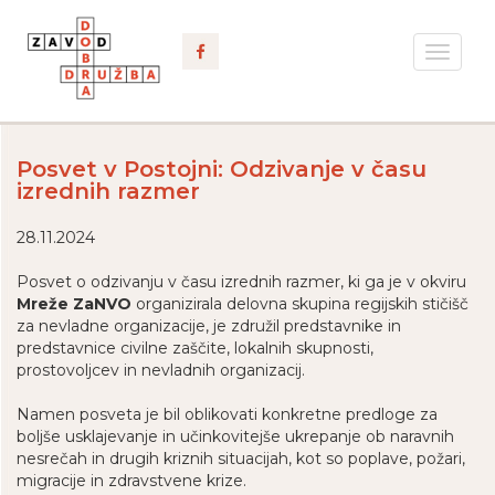
Toggle
navigat
Posvet v Postojni: Odzivanje v času
izrednih razmer
28.11.2024
Posvet o odzivanju v času izrednih razmer, ki ga je v okviru
Mreže ZaNVO
organizirala delovna skupina regijskih stičišč
za nevladne organizacije, je združil predstavnike in
predstavnice civilne zaščite, lokalnih skupnosti,
prostovoljcev in nevladnih organizacij.
Namen posveta je bil oblikovati konkretne predloge za
boljše usklajevanje in učinkovitejše ukrepanje ob naravnih
nesrečah in drugih kriznih situacijah, kot so poplave, požari,
migracije in zdravstvene krize.