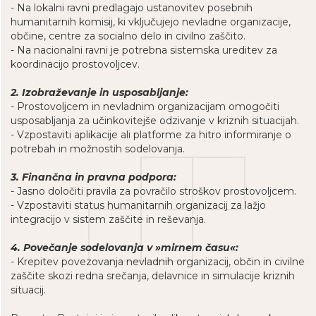
- Na lokalni ravni predlagajo ustanovitev posebnih
humanitarnih komisij, ki vključujejo nevladne organizacije,
občine, centre za socialno delo in civilno zaščito.
- Na nacionalni ravni je potrebna sistemska ureditev za
koordinacijo prostovoljcev.
2. Izobraževanje in usposabljanje:
- Prostovoljcem in nevladnim organizacijam omogočiti
usposabljanja za učinkovitejše odzivanje v kriznih situacijah.
- Vzpostaviti aplikacije ali platforme za hitro informiranje o
potrebah in možnostih sodelovanja.
3. Finančna in pravna podpora:
- Jasno določiti pravila za povračilo stroškov prostovoljcem.
- Vzpostaviti status humanitarnih organizacij za lažjo
integracijo v sistem zaščite in reševanja.
4. Povečanje sodelovanja v »mirnem času«:
- Krepitev povezovanja nevladnih organizacij, občin in civilne
zaščite skozi redna srečanja, delavnice in simulacije kriznih
situacij.