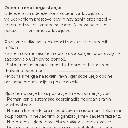
Ocena trenutnega stanja:
Udeleženci in udeleženke so ocenili zadovoljstvo z
vključevanjem prostovoljcev in nevladnih organizacij v
sistem odziva na izredne razmere. Njihova ocena je
pokazala na zmerno zadovoljstvo.
Pozitivne vidike so udeleženci izpostavili v naslednjih
točkah:
- Sistem civilne zaščite in dobro usposobljeni prostovoljci, ki
zagotavljajo učinkovito pomoč.
- Solidarnost in pripravljenost ljudi pomagati, kar krepi
družbeno odpornost.
- Močna sinergija na lokalni ravni, kjer sodelujejo občine,
nevladne organizacije in posamezniki.
Kljub temu pa je bilo izpostavljenih več pomanjkljivosti:
- Pomanjkanje sistemske koordinacije neorganiziranih
prostovoljcev.
- Nejasna komunikacija med državnim sistemom, lokalnimi
skupnostmi in nevladnimi organizacijami v začetni fazi kriz.
- Negotovost glede povračila stroškov za prostovoljce.
- Pomanjkanje usposabljanj in jasnih protokolov za hitro