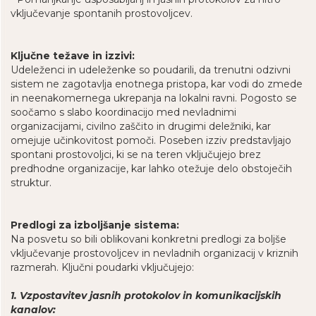
vključevanje spontanih prostovoljcev.
Ključne težave in izzivi:
Udeleženci in udeleženke so poudarili, da trenutni odzivni
sistem ne zagotavlja enotnega pristopa, kar vodi do zmede
in neenakomernega ukrepanja na lokalni ravni. Pogosto se
soočamo s slabo koordinacijo med nevladnimi
organizacijami, civilno zaščito in drugimi deležniki, kar
omejuje učinkovitost pomoči. Poseben izziv predstavljajo
spontani prostovoljci, ki se na teren vključujejo brez
predhodne organizacije, kar lahko otežuje delo obstoječih
struktur.
Predlogi za izboljšanje sistema:
Na posvetu so bili oblikovani konkretni predlogi za boljše
vključevanje prostovoljcev in nevladnih organizacij v kriznih
razmerah. Ključni poudarki vključujejo:
1. Vzpostavitev jasnih protokolov in komunikacijskih
kanalov: