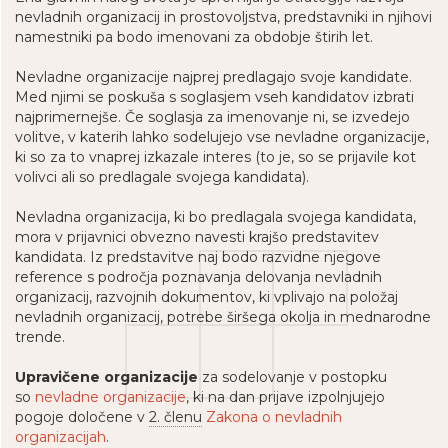
nevladnih organizacij in prostovoljstva, predstavniki in njihovi
namestniki pa bodo imenovani za obdobje štirih let.
Nevladne organizacije najprej predlagajo svoje kandidate.
Med njimi se poskuša s soglasjem vseh kandidatov izbrati
najprimernejše. Če soglasja za imenovanje ni, se izvedejo
volitve, v katerih lahko sodelujejo vse nevladne organizacije,
ki so za to vnaprej izkazale interes (to je, so se prijavile kot
volivci ali so predlagale svojega kandidata).
Nevladna organizacija, ki bo predlagala svojega kandidata,
mora v prijavnici obvezno navesti krajšo predstavitev
kandidata. Iz predstavitve naj bodo razvidne njegove
reference s področja poznavanja delovanja nevladnih
organizacij, razvojnih dokumentov, ki vplivajo na položaj
nevladnih organizacij, potrebe širšega okolja in mednarodne
trende.
Upravičene organizacije
za sodelovanje v postopku
so
nevladne organizacije
, ki na dan prijave izpolnjujejo
pogoje določene v
2. členu
Zakona o nevladnih
organizacijah
.