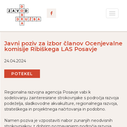
Toggle
navigat
Javni poziv za izbor članov Ocenjevalne
komisije Ribiškega LAS Posavje
24.04.2024
POTEKEL
Regionalna razvojna agencija Posavje vabi k
sodelovanju
zainteresirane strokovnjake s področja razvoja
podeželja, sladkovodne akvakulture, regionalnega razvoja,
strateškega in projektnega načrtovanja in podobno.
Namen poziva je vzpostaviti nabor zunanjih neodvisnih
strokovnjakov z dobrim poznavanjem področja razvoja