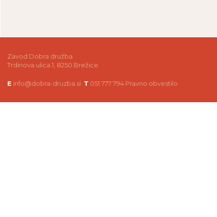
Zavod Dobra družba
Trdinova ulica 1, 8250 Brežice
E
info@dobra-druzba.si
T
051 777 794
Pravno obvestilo