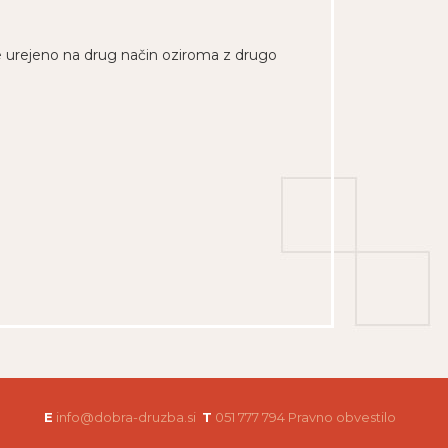
nje urejeno na drug način oziroma z drugo
E
info@dobra-druzba.si
T
051 777 794
Pravno obvestilo