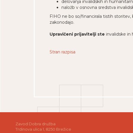
delovanja invalidskih in humanitarni
naložb v osnovna sredstva invalidsk
FIHO ne bo so/financirala tistih storitev
zakonodajo.
Upravičeni prijavitelji ste
invalidske in 
Stran razpisa
Zavod Dobra družba
Trdinova ulica 1, 8250 Brežice