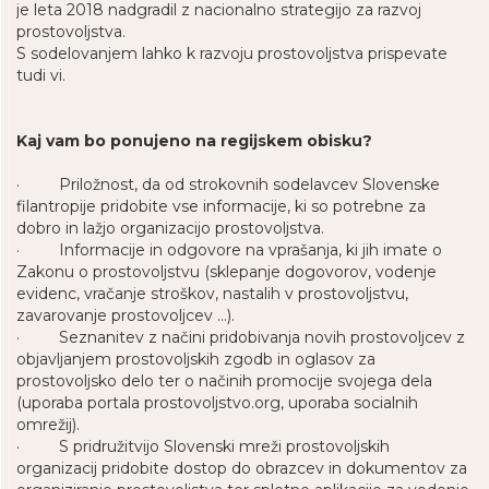
je leta 2018 nadgradil z nacionalno strategijo za razvoj
prostovoljstva.
S sodelovanjem lahko k razvoju prostovoljstva prispevate
tudi vi.
Kaj vam bo ponujeno na regijskem obisku?
· Priložnost, da od strokovnih sodelavcev Slovenske
filantropije pridobite vse informacije, ki so potrebne za
dobro in lažjo organizacijo prostovoljstva.
· Informacije in odgovore na vprašanja, ki jih imate o
Zakonu o prostovoljstvu (sklepanje dogovorov, vodenje
evidenc, vračanje stroškov, nastalih v prostovoljstvu,
zavarovanje prostovoljcev …).
· Seznanitev z načini pridobivanja novih prostovoljcev z
objavljanjem prostovoljskih zgodb in oglasov za
prostovoljsko delo ter o načinih promocije svojega dela
(uporaba portala prostovoljstvo.org, uporaba socialnih
omrežij).
· S pridružitvijo Slovenski mreži prostovoljskih
organizacij pridobite dostop do obrazcev in dokumentov za