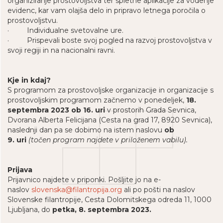
organiziranje prostovoljstva ter spletne aplikacije za vodenje
evidenc, kar vam olajša delo in pripravo letnega poročila o
prostovoljstvu.
· Individualne svetovalne ure.
· Prispevali boste svoj pogled na razvoj prostovoljstva v
svoji regiji in na nacionalni ravni.
Kje in kdaj?
S programom za prostovoljske organizacije in organizacije s
prostovoljskim programom začnemo v ponedeljek,
18.
septembra 2023 ob 16. uri
v prostorih Grada Sevnica,
Dvorana Alberta Felicijana (Cesta na grad 17, 8920 Sevnica),
naslednji dan pa se dobimo na istem naslovu
ob
9.
uri
(točen program najdete v priloženem vabilu).
Prijava
Prijavnico najdete v priponki. Pošljite jo na e-
naslov
slovenska@filantropija.org
ali po pošti na naslov
Slovenske filantropije,
Cesta Dolomitskega odreda 11, 1000
Ljubljana,
do
petka, 8. septembra 2023.