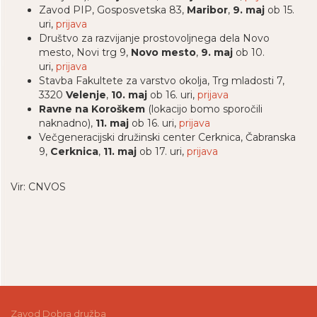
Zavod PIP, Gosposvetska 83,
Maribor
,
9. maj
ob 15.
uri,
prijava
Društvo za razvijanje prostovoljnega dela Novo
mesto, Novi trg 9,
Novo mesto
,
9. maj
ob 10.
uri,
prijava
Stavba Fakultete za varstvo okolja, Trg mladosti 7,
3320
Velenje
,
10. maj
ob 16. uri,
prijava
Ravne na Koroškem
(lokacijo bomo sporočili
naknadno),
11. maj
ob 16. uri,
prijava
Večgeneracijski družinski center Cerknica, Čabranska
9,
Cerknica
,
11. maj
ob 17. uri,
prijava
Vir: CNVOS
Zavod Dobra družba