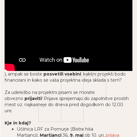
), ampak se boste
posvetili vsebini
: kakšni projekti bodo
financirani in kako se vaša projektna ideja sklada s tem?
Za udeležbo na projektni pisarni se morate
obvezno
prijaviti
! Prijave sprejemajo do zapolnitve prostih
mest oz. najkasneje do dneva pred dogodkom do 12.00
ure.
Kje in kdaj?
Učilnica LRF za Pomurje (Bistra hiša
Martjanci),
Martjanci
36,
9. maj
ob 10. uri,
prijava