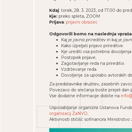
Kdaj
: torek, 28. 3. 2023, od 17.00 do pr
Kje:
preko spleta, ZOOM
Prijava
:
prijavni obrazec
Odgovorili bomo na naslednja vpraša
Kaj je
javna prireditev
in kaj je
javn
Kako izpeljati prijavo prireditve.
Kje urediti vsa potrebna dovoljenja 
Postopek prijave.
Zagotavljanje reda na prireditvi.
Vzdrževanje reda.
Dovoljenje za uporabo avtorskih de
Za predstavnike društev, zasebnih zavo
Povezavo do srečanja boste prejeli da
Vse dodatne informacije dobite na
info@
Usposabljanje organizira Ustanova Fundac
organizacij ZaNVO
.
Aktivnosti stičišč sofinancira Ministrstvo