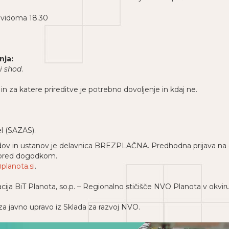
edvidoma 18.30
nja:
i shod
.
in za katere prireditve je potrebno dovoljenje in kdaj ne.
l (SAZAS).
dov in ustanov je delavnica BREZPLAČNA. Predhodna prijava na 
n pred dogodkom.
planota.si
.
ija BiT Planota, so.p. – Regionalno stičišče NVO Planota v okvir
 za javno upravo iz Sklada za razvoj NVO.