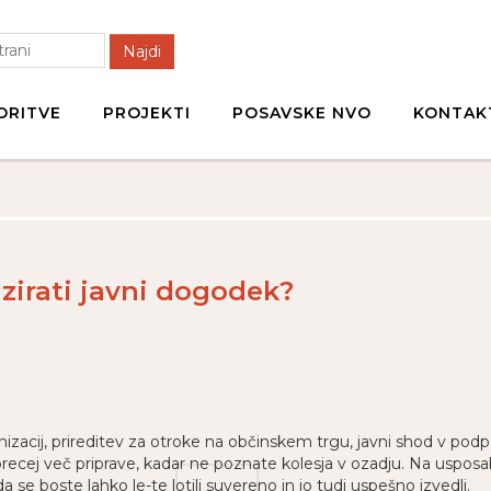
Najdi
ORITVE
PROJEKTI
POSAVSKE NVO
KONTAK
zirati javni dogodek?
ganizacij, prireditev za otroke na občinskem trgu, javni shod v po
ecej več priprave, kadar ne poznate kolesja v ozadju. Na uspos
a se boste lahko le-te lotili suvereno in jo tudi uspešno izvedli.