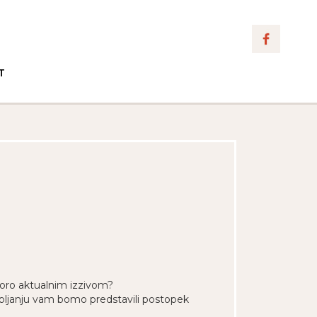
T
dporo aktualnim izzivom?
abljanju vam bomo predstavili postopek