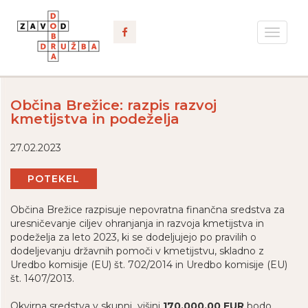
Toggle
navigat
Občina Brežice: razpis razvoj
kmetijstva in podeželja
27.02.2023
POTEKEL
Občina Brežice razpisuje nepovratna finančna sredstva za
uresničevanje ciljev ohranjanja in razvoja kmetijstva in
podeželja za leto 2023, ki se dodeljujejo po pravilih o
dodeljevanju državnih pomoči v kmetijstvu, skladno z
Uredbo komisije (EU) št. 702/2014 in Uredbo komisije (EU)
št. 1407/2013.
Okvirna sredstva v skupni višini
170.000,00 EUR
bodo