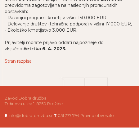
predvidoma zagotovljena na naslednjih proračunskih
postavkah:
- Razvojni programi kmetij v višini 150.000 EUR,
- Delovanje društev (tehnična podpora) v višini 17.000 EUR,
- Ekološko kmetijstvo 3.000 EUR.
Prijavitelji morate prijavo oddati najpozneje do
vključno
četrtka 6. 4. 2023.
Stran razpisa
Zavod Dobra družba
Trdinova ulica 1, 8250 Brežice
E
info@dobra-druzba.si
T
051 777 794
Pravno obvestilo