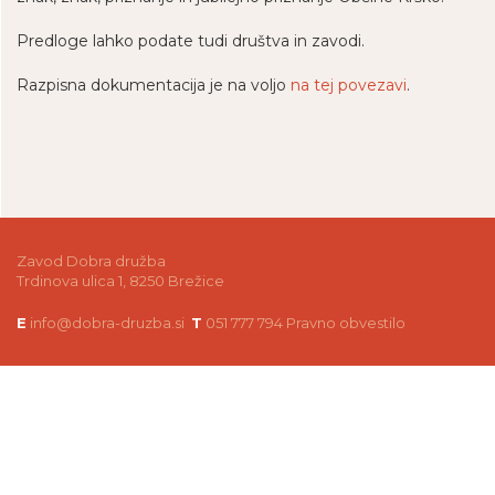
Predloge lahko podate tudi društva in zavodi.
Razpisna dokumentacija je na voljo
na tej povezavi
.
Zavod Dobra družba
Trdinova ulica 1, 8250 Brežice
E
info@dobra-druzba.si
T
051 777 794
Pravno obvestilo