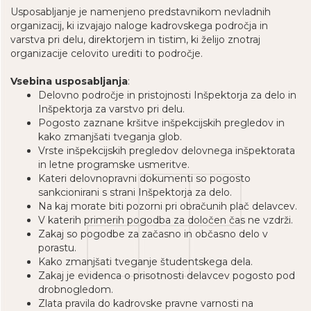
Usposabljanje je namenjeno predstavnikom nevladnih
organizacij, ki izvajajo naloge kadrovskega področja in
varstva pri delu, direktorjem in tistim, ki želijo znotraj
organizacije celovito urediti to področje.
Vsebina usposabljanja
:
Delovno področje in pristojnosti Inšpektorja za delo in
Inšpektorja za varstvo pri delu.
Pogosto zaznane kršitve inšpekcijskih pregledov in
kako zmanjšati tveganja glob.
Vrste inšpekcijskih pregledov delovnega inšpektorata
in letne programske usmeritve.
Kateri delovnopravni dokumenti so pogosto
sankcionirani s strani Inšpektorja za delo.
Na kaj morate biti pozorni pri obračunih plač delavcev.
V katerih primerih pogodba za določen čas ne vzdrži.
Zakaj so pogodbe za začasno in občasno delo v
porastu.
Kako zmanjšati tveganje študentskega dela.
Zakaj je evidenca o prisotnosti delavcev pogosto pod
drobnogledom.
Zlata pravila do kadrovske pravne varnosti na