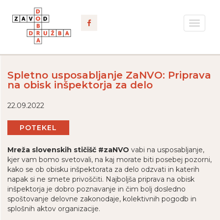
Toggle
navigat
Spletno usposabljanje ZaNVO: Priprava
na obisk inšpektorja za delo
22.09.2022
POTEKEL
Mreža slovenskih stičišč #zaNVO
vabi na usposabljanje,
kjer vam bomo svetovali, na kaj morate biti posebej pozorni,
kako se ob obisku inšpektorata za delo odzvati in katerih
napak si ne smete privoščiti. Najboljša priprava na obisk
inšpektorja je dobro poznavanje in čim bolj dosledno
spoštovanje delovne zakonodaje, kolektivnih pogodb in
splošnih aktov organizacije.