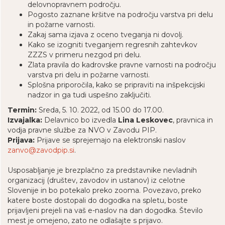
delovnopravnem področju.
Pogosto zaznane kršitve na področju varstva pri delu
in požarne varnosti.
Zakaj sama izjava z oceno tveganja ni dovolj.
Kako se izogniti tveganjem regresnih zahtevkov
ZZZS v primeru nezgod pri delu.
Zlata pravila do kadrovske pravne varnosti na področju
varstva pri delu in požarne varnosti.
Splošna priporočila, kako se pripraviti na inšpekcijski
nadzor in ga tudi uspešno zaključiti.
Termin:
Sreda, 5. 10. 2022, od 15.00 do 17.00.
Izvajalka:
Delavnico bo izvedla
Lina Leskovec
, pravnica in
vodja pravne službe za NVO v Zavodu PIP.
Prijava:
Prijave se sprejemajo na elektronski naslov
zanvo@zavodpip.si
.
Usposabljanje je brezplačno za predstavnike nevladnih
organizacij (društev, zavodov in ustanov) iz celotne
Slovenije in bo potekalo preko zooma. Povezavo, preko
katere boste dostopali do dogodka na spletu, boste
prijavljeni prejeli na vaš e-naslov na dan dogodka. Število
mest je omejeno, zato ne odlašajte s prijavo.