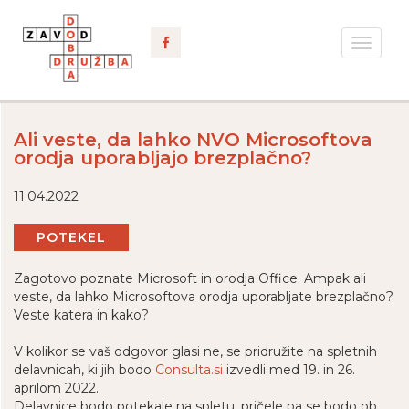
Toggle
navigat
Ali veste, da lahko NVO Microsoftova
orodja uporabljajo brezplačno?
11.04.2022
POTEKEL
Zagotovo poznate Microsoft in orodja Office. Ampak ali
veste, da lahko Microsoftova orodja uporabljate brezplačno?
Veste katera in kako?
V kolikor se vaš odgovor glasi ne, se pridružite na spletnih
delavnicah, ki jih bodo
Consulta.si
izvedli med 19. in 26.
aprilom 2022.
Delavnice bodo potekale na spletu, pričele pa se bodo ob