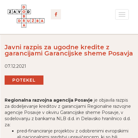
Toggle
navigat
Javni razpis za ugodne kredite z
garancijami Garancijske sheme Posavja
07.12.2021
POTEKEL
Regionalna razvojna agencija Posavje
je objavila razpis
za dodeljevanje kreditov z garancijami Regionalne razvojne
agencije Posavje v okviru Garancijske sheme Posavje, v
sodelovanju z bankama NLB d.d. in Delavsko hranilnico d.d.
za:
pred-financiranje projektov z odobrenimi evropskimi
ali nacionalnimi sredstvi upravičencem, ki so bili