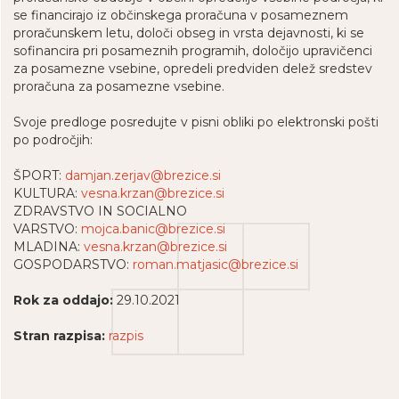
se financirajo iz občinskega proračuna v posameznem
proračunskem letu, določi obseg in vrsta dejavnosti, ki se
sofinancira pri posameznih programih, določijo upravičenci
za posamezne vsebine, opredeli predviden delež sredstev
proračuna za posamezne vsebine.
Svoje predloge posredujte v pisni obliki po elektronski pošti
po področjih:
ŠPORT:
damjan.zerjav@brezice.si
KULTURA:
vesna.krzan@brezice.si
ZDRAVSTVO IN SOCIALNO
VARSTVO:
mojca.banic@brezice.si
MLADINA:
vesna.krzan@brezice.si
GOSPODARSTVO:
roman.matjasic@brezice.si
Rok za oddajo:
29.10.2021
Stran razpisa:
razpis