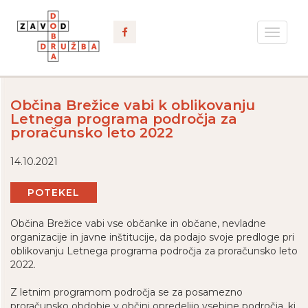
Toggle
navigat
Občina Brežice vabi k oblikovanju
Letnega programa področja za
proračunsko leto 2022
14.10.2021
POTEKEL
Občina Brežice vabi vse občanke in občane, nevladne
organizacije in javne inštitucije, da podajo svoje predloge pri
oblikovanju Letnega programa področja za proračunsko leto
2022.
Z letnim programom področja se za posamezno
proračunsko obdobje v občini opredelijo vsebine področja, ki