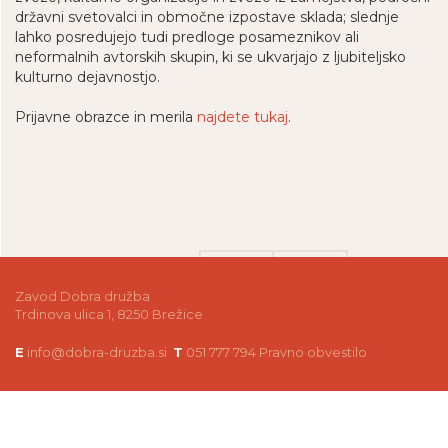
državni svetovalci in območne izpostave sklada; slednje
lahko posredujejo tudi predloge posameznikov ali
neformalnih avtorskih skupin, ki se ukvarjajo z ljubiteljsko
kulturno dejavnostjo.
Prijavne obrazce in merila
najdete tukaj
.
Zavod Dobra družba
Trdinova ulica 1, 8250 Brežice
E
info@dobra-druzba.si
T
051 777 794
Pravno obvestilo