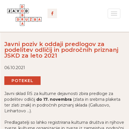
Toggle
navigat
Javni poziv k oddaji predlogov za
podelitev odličij in področnih priznanj
JSKD za leto 2021
06.10.2021
POTEKEL
Javni sklad RS za kulturne dejavnosti zbira predloge za
podelitev odličij
do 17. novembra
(zlata in srebrna plaketa
ter zlati znak) in področnih priznanj sklada (Gallusovo,
Linhartovo ...).
Predlagatelji so lahko registrirana kulturna društva in njihove
zveze, kulturne organizacije in zveze iz zamejstva, področni