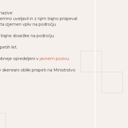
nazive:
mno uveljavil in z njim trajno prispeval
 ta izjemen vpliv na področju
n trajne dosežke na področju
etih let.
robneje opredeljeni v
javnem pozivu
.
 skenirani obliki prispeti na Ministrstvo