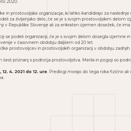
leto 2020.
ke in prostovoljske organizacije, ki lahko kandidirajo za naslednje 
li za življenjsko delo, če se je s svojim prostovoljskim delom izje
inji v Republike Slovenije ali za enkraten izjemen dosežek, če ima
ciji se podeli organizaciji, če je s svojim delom dosegla izjemne i
ovenije v časovnem obdobju daljšem od 20 let.
e prostovoljcev in prostovoljskih organizacij v obdobju zadnjih p
 šest priznanj s področja prostovoljstva. Merila in pogoji so pod
 12. 4. 2021 do 12. ure
. Predlogi morajo do tega roka fizično ali v
na.