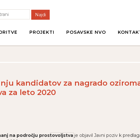
Najdi
ORITVE
PROJEKTI
POSAVSKE NVO
KONTAK
anju kandidatov za nagrado oziroma
va za leto 2020
anj na področju prostovoljstva
je objavil Javni poziv k predl