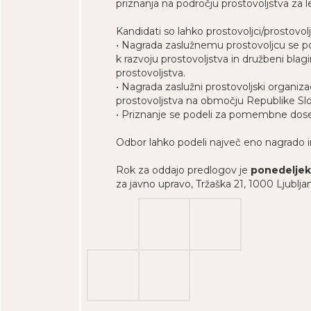
priznanja na področju prostovoljstva za 
Kandidati so lahko prostovoljci/prostovolj
• Nagrada zaslužnemu prostovoljcu se pode
k razvoju prostovoljstva in družbeni blag
prostovoljstva.
• Nagrada zaslužni prostovoljski organiza
prostovoljstva na območju Republike Sl
• Priznanje se podeli za pomembne dosežk
Odbor lahko podeli največ eno nagrado in
Rok za oddajo predlogov je
ponedeljek,
za javno upravo, Tržaška 21, 1000 Ljublja