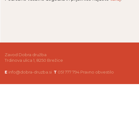
Zavod Dobra družba
Trdinova ulica 1, 8250 Brežice
E
info@dobra-druzba.si
T
051 777 794
Pravno obvestilo