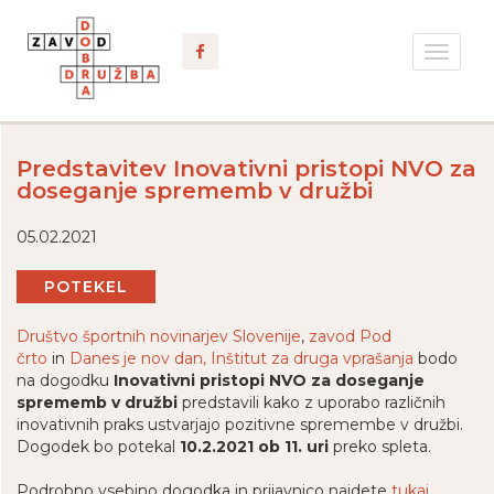
Toggle
navigat
Predstavitev Inovativni pristopi NVO za
doseganje sprememb v družbi
05.02.2021
POTEKEL
Društvo športnih novinarjev Slovenije
,
zavod Pod
črto
in
Danes je nov dan, Inštitut za druga vprašanja
bodo
na dogodku
Inovativni pristopi NVO za doseganje
sprememb v družbi
predstavili kako z uporabo različnih
inovativnih praks ustvarjajo pozitivne spremembe v družbi.
Dogodek bo potekal
10.2.2021 ob 11. uri
preko spleta.
Podrobno vsebino dogodka in prijavnico najdete
tukaj
.