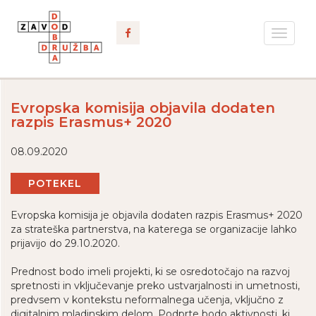
Toggle
navigat
Evropska komisija objavila dodaten
razpis Erasmus+ 2020
08.09.2020
POTEKEL
Evropska komisija je objavila dodaten razpis Erasmus+ 2020
za strateška partnerstva, na katerega se organizacije lahko
prijavijo do 29.10.2020.
Prednost bodo imeli projekti, ki se osredotočajo na razvoj
spretnosti in vključevanje preko ustvarjalnosti in umetnosti,
predvsem v kontekstu neformalnega učenja, vključno z
digitalnim mladinskim delom. Podprte bodo aktivnosti, ki