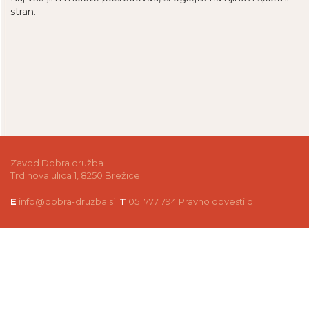
stran.
Zavod Dobra družba
Trdinova ulica 1, 8250 Brežice
E
info@dobra-druzba.si
T
051 777 794
Pravno obvestilo