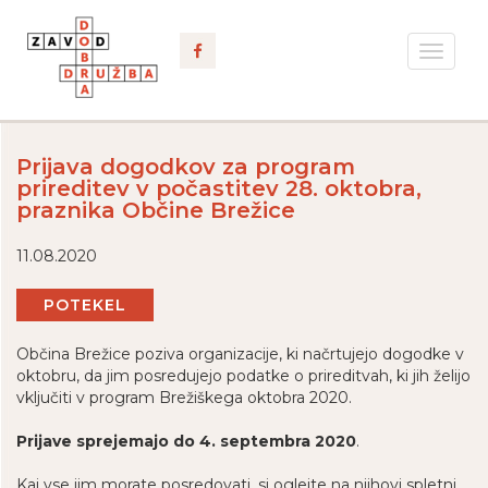
Toggle
navigat
Prijava dogodkov za program
prireditev v počastitev 28. oktobra,
praznika Občine Brežice
11.08.2020
POTEKEL
Občina Brežice poziva organizacije, ki načrtujejo dogodke v
oktobru, da jim posredujejo podatke o prireditvah, ki jih želijo
vključiti v program Brežiškega oktobra 2020.
Prijave sprejemajo do 4. septembra 2020
.
Kaj vse jim morate posredovati, si oglejte na njihovi spletni