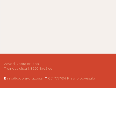
Zavod Dobra družba
Trdinova ulica 1, 8250 Brežice
E
info@dobra-druzba.si
T
051 777 794
Pravno obvestilo