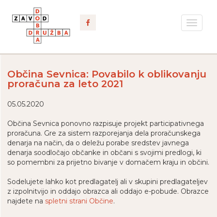
Toggle
navigat
Občina Sevnica: Povabilo k oblikovanju
proračuna za leto 2021
05.05.2020
Občina Sevnica ponovno razpisuje projekt participativnega
proračuna. Gre za sistem razporejanja dela proračunskega
denarja na način, da o deležu porabe sredstev javnega
denarja soodločajo občanke in občani s svojimi predlogi, ki
so pomembni za prijetno bivanje v domačem kraju in občini.
Sodelujete lahko kot predlagatelj ali v skupini predlagateljev
z izpolnitvijo in oddajo obrazca ali oddajo e-pobude. Obrazce
najdete na
spletni strani Občine
.