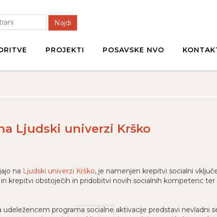
Najdi
ORITVE
PROJEKTI
POSAVSKE NVO
KONTAK
a Ljudski univerzi Krško
ajajo na
Ljudski univerzi Krško
, je namenjen krepitvi socialni vklju
n krepitvi obstoječih in pridobitvi novih socialnih kompetenc ter s
da udeležencem programa socialne aktivacije predstavi nevladni sek