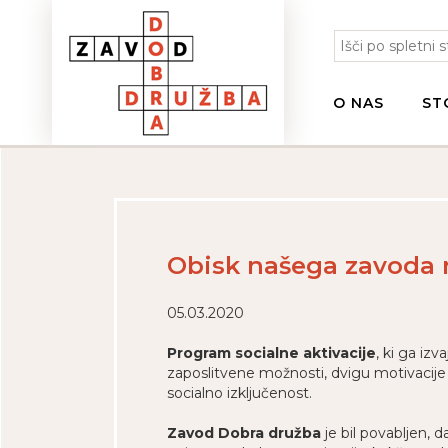
O NAS
ST
Obisk našega zavoda n
05.03.2020
Program socialne aktivacije
, ki ga izv
zaposlitvene možnosti, dvigu motivacije i
socialno izključenost.
Zavod Dobra družba
je bil povabljen, 