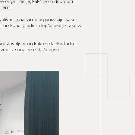
e organizacije, kakšne so dobrobiti
 njem.
i vplivamo na same organizacije, kako
imi skupaj gradimo lepše okolje tako za
rostovoljstvo in kako se lahko tudi oni
odi iz socialne izključenosti.