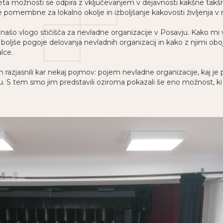
eta možnosti se odpira z vključevanjem v dejavnosti kakšne takšn
je pomembne za lokalno okolje in izboljšanje kakovosti življenja v
n našo vlogo stičišča za nevladne organizacije v Posavju. Kako m
jše pogoje delovanja nevladnih organizacij in kako z njimi oboj
lce.
 razjasnili kar nekaj pojmov: pojem nevladne organizacije, kaj je p
ju. S tem smo jim predstavili oziroma pokazali še eno možnost, ki v