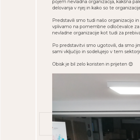
pojem nevladna organizacija, kakšna pal
delovanja v njej in kako so te organizaci
Predstavili smo tudi našo organizacijo i
vplivamo na pomembne odločevalce za bol
nevladne organizacije kot tudi za prebiva
Po predstavitvi smo ugotovili, da smo jim
sami vključijo in sodelujejo v tem sektor
Obisk je bil zelo koristen in prijeten 😊