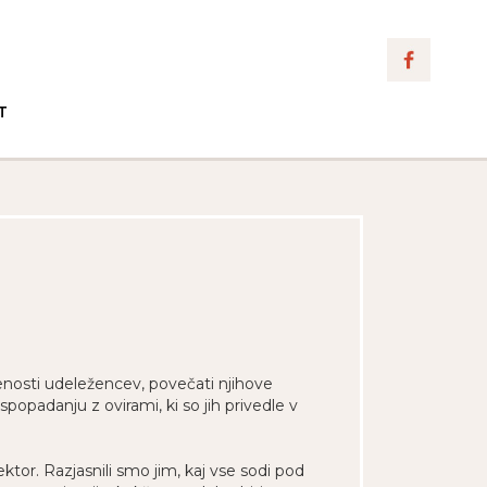
T
čenosti udeležencev, povečati njihove
popadanju z ovirami, ki so jih privedle v
tor. Razjasnili smo jim, kaj vse sodi pod