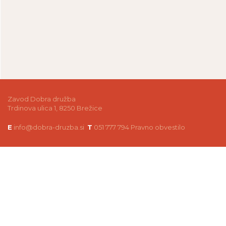
Zavod Dobra družba
Trdinova ulica 1, 8250 Brežice
E
info@dobra-druzba.si
T
051 777 794
Pravno obvestilo