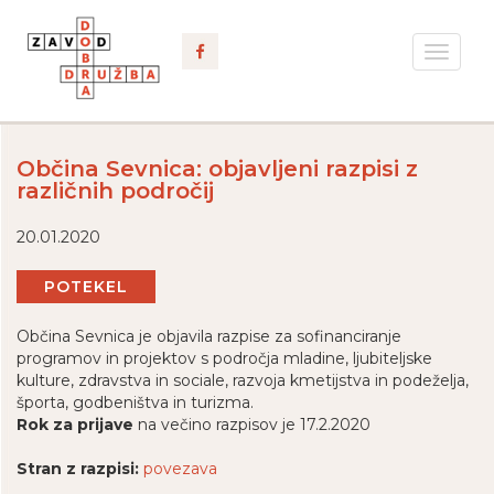
Toggle
navigat
Občina Sevnica: objavljeni razpisi z
različnih področij
20.01.2020
POTEKEL
Občina Sevnica je objavila razpise za sofinanciranje
programov in projektov s področja mladine, ljubiteljske
kulture, zdravstva in sociale, razvoja kmetijstva in podeželja,
športa, godbeništva in turizma.
Rok za prijave
na večino razpisov je 17.2.2020
Stran z razpisi:
povezava