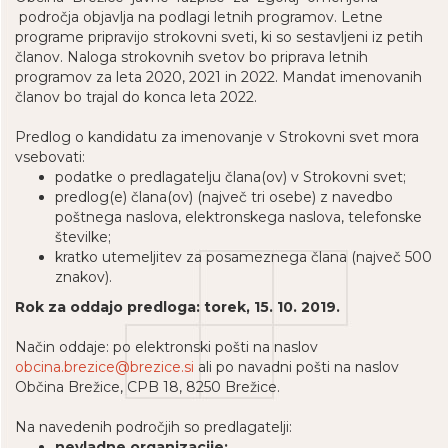
področja objavlja na podlagi letnih programov. Letne
programe pripravijo strokovni sveti, ki so sestavljeni iz petih
članov. Naloga strokovnih svetov bo priprava letnih
programov za leta 2020, 2021 in 2022. Mandat imenovanih
članov bo trajal do konca leta 2022.
Predlog o kandidatu za imenovanje v Strokovni svet mora
vsebovati:
podatke o predlagatelju člana(ov) v Strokovni svet;
predlog(e) člana(ov) (največ tri osebe) z navedbo
poštnega naslova, elektronskega naslova, telefonske
številke;
kratko utemeljitev za posameznega člana (največ 500
znakov).
Rok za oddajo predloga: torek, 15. 10. 2019.
Način oddaje: po elektronski pošti na naslov
obcina.brezice@brezice.si
ali po navadni pošti na naslov
Občina Brežice, CPB 18, 8250 Brežice.
Na navedenih področjih so predlagatelji:
nevladne organizacije;