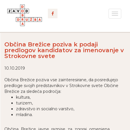
Toggle
navigat
Občina Brežice poziva k podaji
predlogov kandidatov za imenovanje v
Strokovne svete
10.10.2019
Občina Brežice poziva vse zainteresirane, da posredujejo
predloge svojih predstavnikov v Strokovne svete Občine
Brežice za sledeča področja:
kultura,
turizem,
zdravstvo in socialno varstvo,
mladina.
Občina Brežice javne razpise za zgoraj omenjena