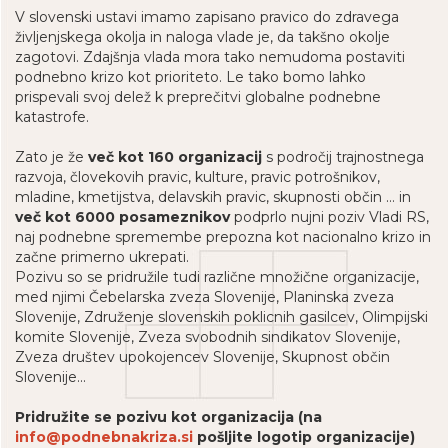
V slovenski ustavi imamo zapisano pravico do zdravega
življenjskega okolja in naloga vlade je, da takšno okolje
zagotovi. Zdajšnja vlada mora tako nemudoma postaviti
podnebno krizo kot prioriteto. Le tako bomo lahko
prispevali svoj delež k preprečitvi globalne podnebne
katastrofe.
Zato je že
več kot 160 organizacij
s področij trajnostnega
razvoja, človekovih pravic, kulture, pravic potrošnikov,
mladine, kmetijstva, delavskih pravic, skupnosti občin … in
več kot 6000 posameznikov
podprlo nujni poziv Vladi RS,
naj podnebne spremembe prepozna kot nacionalno krizo in
začne primerno ukrepati.
Pozivu so se pridružile tudi različne množične organizacije,
med njimi Čebelarska zveza Slovenije, Planinska zveza
Slovenije, Združenje slovenskih poklicnih gasilcev, Olimpijski
komite Slovenije, Zveza svobodnih sindikatov Slovenije,
Zveza društev upokojencev Slovenije, Skupnost občin
Slovenije...
Pridružite se pozivu kot organizacija (na
info@podnebnakriza.si
pošljite logotip organizacije)