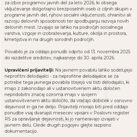
za izbor programov javnih del za leto 2026, ki obsega
vključevanje dolgotrajno brezposelnih oseb iz ciljnih skupin v
programe javnih del, njihovi socialni vključenosti, ohranitvi ali
razvoju delovnih sposobnosti ter spodbujanju razvoja novih
delovnih mest. Izvajajo se lahko na področjih socialnega
varstva, vzgoje in izobraževanja, kulture, okolja in prostora,
kmetijstva in na drugih sorodnih področjih.
Povabilo je za oddajo ponudb odprto od 13. novembra 2025
do razdelitve sredstev, najkasneje do 30. aprila 2026.
Upravičeni prijavitelji:
Na javnem povabilu lahko sodelujejo
neprofitni delodajalci - za neprofitne delodajalce se za
potrebe tega javnega povabila štejejo vsi tisti delodajalci, ki
imajo z zakonodajo ali v ustanovitvenem aktu določen
nepridobitni značaj oziroma imajo v svojem
ustanovitvenem aktu določilo, da vračajo dobiček v osnovno
dejavnost in ga ne delijo. Prijavitelji morajo biti pred oddajo
ponudbe vsaj dvanajst mesecev vpisani v Poslovni register
RS za opravljanje dejavnosti, ki jo nameravajo izvajati v
javnem delu. Glede drugih pogojev glejte razpisno
dokumentacijo.