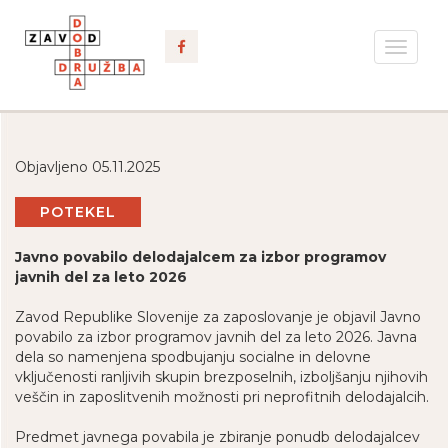
Toggle
navigat
Objavljeno 05.11.2025
POTEKEL
Javno povabilo delodajalcem za izbor programov
javnih del za leto 2026
Zavod Republike Slovenije za zaposlovanje je objavil Javno
povabilo za izbor programov javnih del za leto 2026. Javna
dela so namenjena spodbujanju socialne in delovne
vključenosti ranljivih skupin brezposelnih, izboljšanju njihovih
veščin in zaposlitvenih možnosti pri neprofitnih delodajalcih.
Predmet javnega povabila je zbiranje ponudb delodajalcev