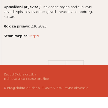
Upravičeni prijavitelji:
nevladne organizacije in javni
zavodi, vpisani v evidenco javnih zavodov na področju
kulture
Rok za prijavo:
2.10.2025
Stran razpisa:
razpis
Zavod Dobra družba
Trdinova ulica 1, 8250 Brežice
E
info@dobra-druzba.si
T
051 777 794
Pravno obvestilo