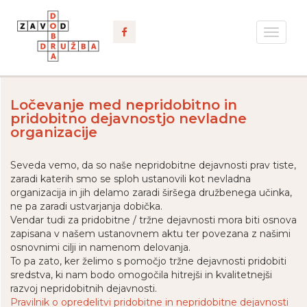
Toggle
navigat
Ločevanje med nepridobitno in
pridobitno dejavnostjo nevladne
organizacije
Seveda vemo, da so naše nepridobitne dejavnosti prav tiste,
zaradi katerih smo se sploh ustanovili kot nevladna
organizacija in jih delamo zaradi širšega družbenega učinka,
ne pa zaradi ustvarjanja dobička.
Vendar tudi za pridobitne / tržne dejavnosti mora biti osnova
zapisana v našem ustanovnem aktu ter povezana z našimi
osnovnimi cilji in namenom delovanja.
To pa zato, ker želimo s pomočjo tržne dejavnosti pridobiti
sredstva, ki nam bodo omogočila hitrejši in kvalitetnejši
razvoj nepridobitnih dejavnosti.
Pravilnik o opredelitvi pridobitne in nepridobitne dejavnosti