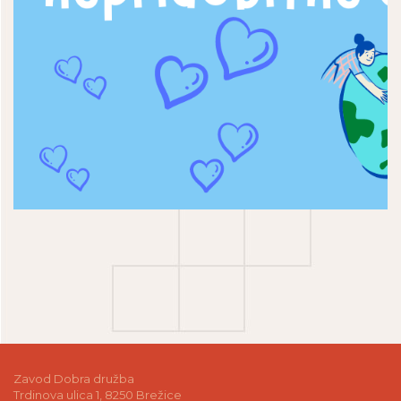
Zavod Dobra družba
Trdinova ulica 1, 8250 Brežice