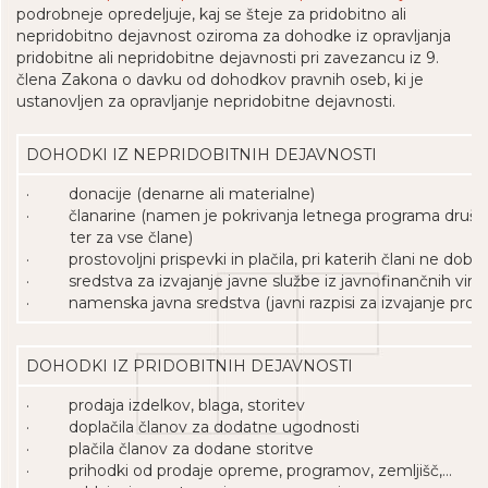
podrobneje opredeljuje, kaj se šteje za pridobitno ali
nepridobitno dejavnost oziroma za dohodke iz opravljanja
pridobitne ali nepridobitne dejavnosti pri zavezancu iz 9.
člena Zakona o davku od dohodkov pravnih oseb, ki je
ustanovljen za opravljanje nepridobitne dejavnosti.
DOHODKI IZ NEPRIDOBITNIH DEJAVNOSTI
· donacije (denarne ali materialne)
· članarine (namen je pokrivanja letnega programa društva 
ter za vse člane)
· prostovoljni prispevki in plačila, pri katerih člani ne dobi
· sredstva za izvajanje javne službe iz javnofinančnih virov
· namenska javna sredstva (javni razpisi za izvajanje prog
DOHODKI IZ PRIDOBITNIH DEJAVNOSTI
· prodaja izdelkov, blaga, storitev
· doplačila članov za dodatne ugodnosti
· plačila članov za dodane storitve
· prihodki od prodaje opreme, programov, zemljišč,…