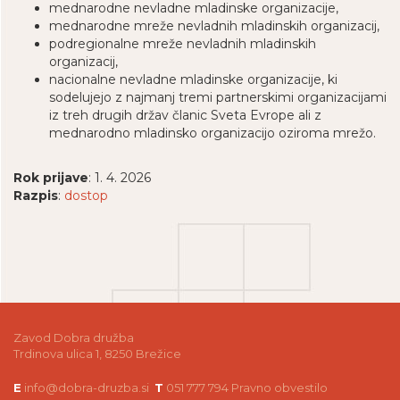
mednarodne nevladne mladinske organizacije,
mednarodne mreže nevladnih mladinskih organizacij,
podregionalne mreže nevladnih mladinskih
organizacij,
nacionalne nevladne mladinske organizacije, ki
sodelujejo z najmanj tremi partnerskimi organizacijami
iz treh drugih držav članic Sveta Evrope ali z
mednarodno mladinsko organizacijo oziroma mrežo.
Rok prijave
: 1. 4. 2026
Razpis
:
dostop
Zavod Dobra družba
Trdinova ulica 1, 8250 Brežice
E
info@dobra-druzba.si
T
051 777 794
Pravno obvestilo