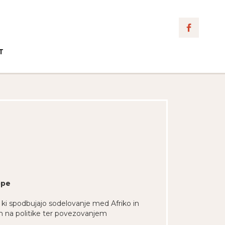
T
ope
in ki spodbujajo sodelovanje med Afriko in
m na politike ter povezovanjem