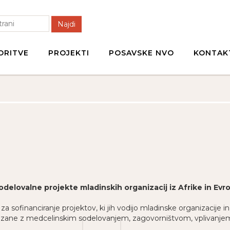
Najdi
ORITVE
PROJEKTI
POSAVSKE NVO
KONTAK
delovalne projekte mladinskih organizacij iz Afrike in Evr
za sofinanciranje projektov, ki jih vodijo mladinske organizacije 
ovezane z medcelinskim sodelovanjem, zagovorništvom, vplivanje