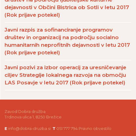
dejavnosti v Občini Bistrica ob Sotli v letu 2017
(Rok prijave potekel)
Javni razpis za sofinanciranje programov
društev in organizacij na področju socialno
humanitarnih neprofitnih dejavnosti v letu 2017
(Rok prijave potekel)
Javni pozivi za izbor operacij za uresničevanje
ciljev Strategije lokalnega razvoja na območju
LAS Posavje v letu 2017 (Rok prijave potekel)
Zavod Dobra družba
Trdinova ulica 1, 8250 Brežice
E
info@dobra-druzba.si
T
051 777 794
Pravno obvestilo